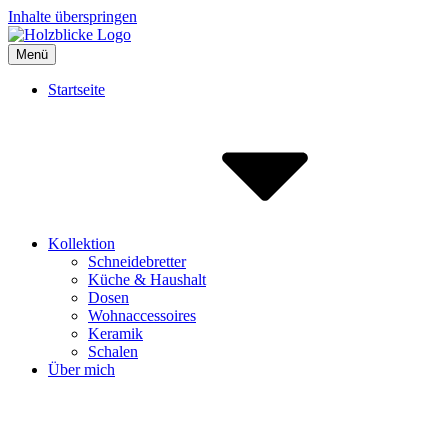
Inhalte überspringen
Menü
Holzblicke
Holz und Keramik aus Nettersheim
Startseite
Kollektion
Schneidebretter
Küche & Haushalt
Dosen
Wohnaccessoires
Keramik
Schalen
Über mich