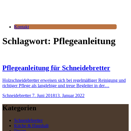
Kontakt
Schlagwort:
Pflegeanleitung
Pflegeanleitung für Schneidebretter
Holzschneidebretter erweisen sich bei regelmäßiger Reinigung und
richtiger Pflege als langlebige und treue Begleiter in der…
Schneidebretter
7. Juni 2018
13. Januar 2022
Kategorien
Schneidebretter
Küche & Haushalt
Dosen