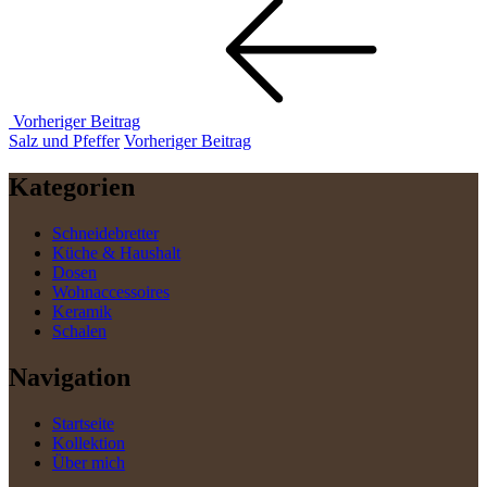
Vorheriger Beitrag
Vorheriger
Salz und Pfeffer
Vorheriger Beitrag
Beitrag
Kategorien
Schneidebretter
Küche & Haushalt
Dosen
Wohnaccessoires
Keramik
Schalen
Navigation
Startseite
Kollektion
Über mich