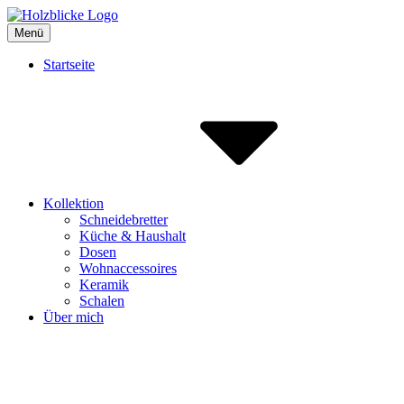
Inhalte
überspringen
Menü
Holzblicke
Holz und Keramik aus Nettersheim
Startseite
Kollektion
Schneidebretter
Küche & Haushalt
Dosen
Wohnaccessoires
Keramik
Schalen
Über mich