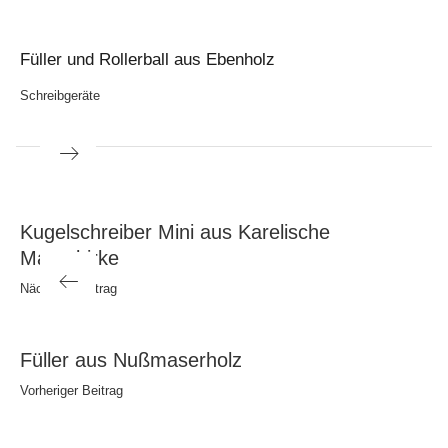
Füller und Rollerball aus Ebenholz
Schreibgeräte
Beitragsnavigation
Nächster
Kugelschreiber Mini aus Karelische
Beitrag
Maserbirke
Nächster Beitrag
Vorheriger
Füller aus Nußmaserholz
Beitrag
Vorheriger Beitrag