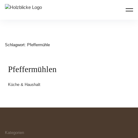
Inhalte
überspringen
Holzblicke
Schlagwort:
Pfeffermühle
Pfeffermühlen
Küche & Haushalt
Kategorien