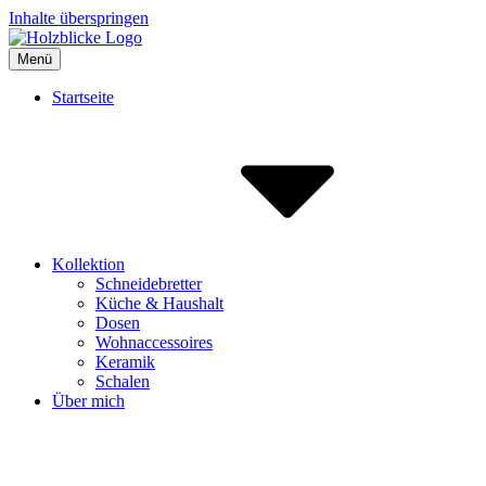
Inhalte überspringen
Menü
Holzblicke
Holz und Keramik aus Nettersheim
Startseite
Kollektion
Schneidebretter
Küche & Haushalt
Dosen
Wohnaccessoires
Keramik
Schalen
Über mich